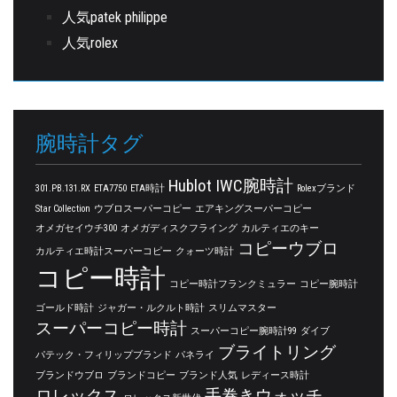
人気patek philippe
人気rolex
腕時計タグ
Hublot
IWC腕時計
301.PB.131.RX
ETA7750
ETA時計
Rolexブランド
Star Collection
ウブロスーパーコピー
エアキングスーパーコピー
オメガセイウチ300
オメガディスクフライング
カルティエのキー
コピーウブロ
カルティエ時計スーパーコピー
クォーツ時計
コピー時計
コピー時計フランクミュラー
コピー腕時計
ゴールド時計
ジャガー・ルクルト時計
スリムマスター
スーパーコピー時計
スーパーコピー腕時計99
ダイブ
ブライトリング
パテック・フィリップブランド
パネライ
ブランドウブロ
ブランドコピー
ブランド人気
レディース時計
ロレックス
手巻きウォッチ