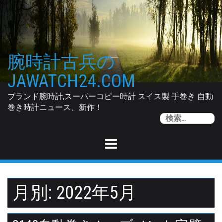
Skip
to
content
腕時計古兵の
JAWATCH24.COM
ブランド腕時計,スーパーコピー時計 スイス製 手巻き 自動
巻き時計ニュース、新作！
索
月別: 2022年5月