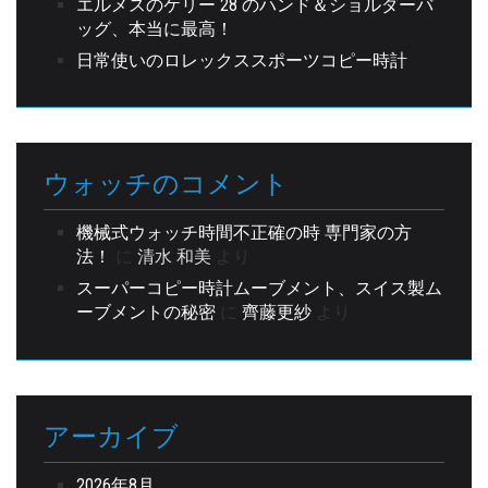
エルメスのケリー 28 のハンド＆ショルダーバ
ッグ、本当に最高！
日常使いのロレックススポーツコピー時計
ウォッチのコメント
機械式ウォッチ時間不正確の時 専門家の方
法！
に
清水 和美
より
スーパーコピー時計ムーブメント、スイス製ム
ーブメントの秘密
に
齊藤更紗
より
アーカイブ
2026年8月