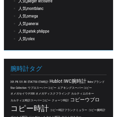
人気jaeger lecoultre
人気montblanc
人気omega
人気panerai
人気patek philippe
人気rolex
腕時計タグ
Hublot
IWC腕時計
301.PB.131.RX
ETA7750
ETA時計
Rolexブランド
Star Collection
ウブロスーパーコピー
エアキングスーパーコピー
オメガセイウチ300
オメガディスクフライング
カルティエのキー
コピーウブロ
カルティエ時計スーパーコピー
クォーツ時計
コピー時計
コピー時計フランクミュラー
コピー腕時計