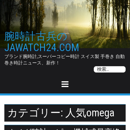
Skip
to
content
腕時計古兵の
JAWATCH24.COM
ブランド腕時計,スーパーコピー時計 スイス製 手巻き 自動
巻き時計ニュース、新作！
索
カテゴリー: 人気omega