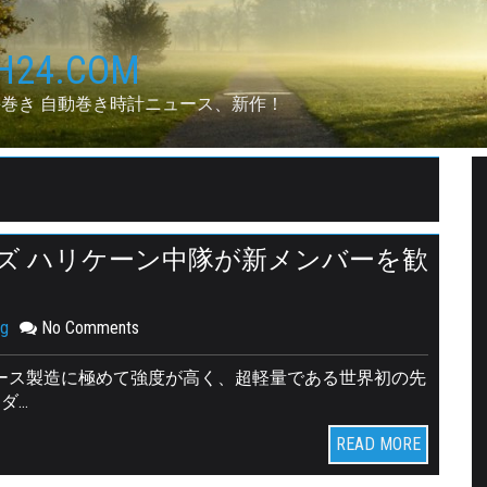
24.COM
手巻き 自動巻き時計ニュース、新作！
ズ ハリケーン中隊が新メンバーを歓
ng
No Comments
ケース製造に極めて強度が高く、超軽量である世界初の先
ダ…
READ MORE