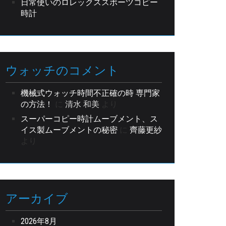
日常使いのロレックススポーツコピー
時計
ウォッチのコメント
機械式ウォッチ時間不正確の時 専門家
の方法！
に
清水 和美
より
スーパーコピー時計ムーブメント、ス
イス製ムーブメントの秘密
に
齊藤更紗
より
アーカイブ
2026年8月