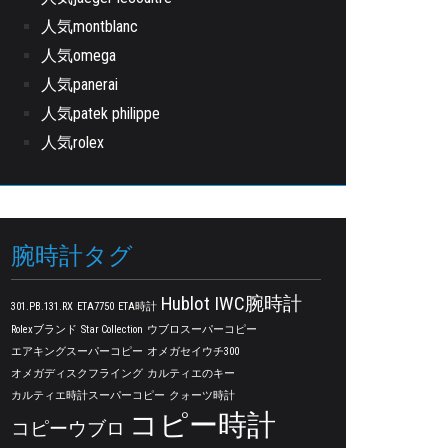
人気montblanc
人気omega
人気panerai
人気patek philippe
人気rolex
腕時計タグ
Hublot
IWC腕時計
301.PB.131.RX
ETA7750
ETA時計
Rolexブランド
Star Collection
ウブロスーパーコピー
エアキングスーパーコピー
オメガセイウチ300
オメガディスクフライング
カルティエのキー
カルティエ時計スーパーコピー
クォーツ時計
コピー時計
コピーウブロ