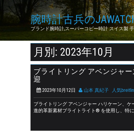
Skip
to
腕時計古兵のJAWATCH
content
ブランド腕時計,スーパーコピー時計 スイス製 
月別: 2023年10月
ブライトリング アベンジャー
迎
2023年10月12日
山本 真紀子
人気breitli
ブライトリング アベンジャー ハリケーン、
進的革新素材ブライトライト® を使用し、特に