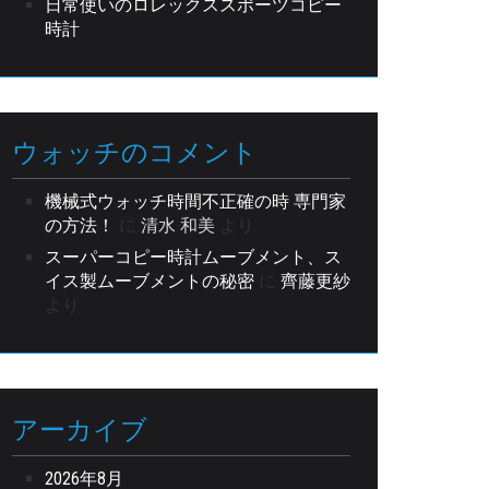
日常使いのロレックススポーツコピー
時計
ウォッチのコメント
機械式ウォッチ時間不正確の時 専門家
の方法！
に
清水 和美
より
スーパーコピー時計ムーブメント、ス
イス製ムーブメントの秘密
に
齊藤更紗
より
アーカイブ
2026年8月