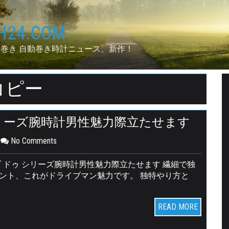
24.COM
手巻き 自動巻き時計ニュース、新作！
コピー
シリーズ腕時計男性魅力際立たせます
No Comments
ブ ドゥ シリーズ腕時計男性魅力際立たせます 繊細で独
ント、これがドライブマン魅力です。 独特やり方と
READ MORE