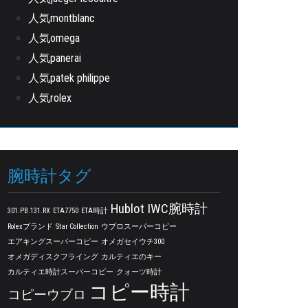
人気montblanc
人気omega
人気panerai
人気patek philippe
人気rolex
腕時計タグ
Hublot
IWC腕時計
301.PB.131.RX
ETA7750
ETA時計
Rolexブランド
Star Collection
ウブロスーパーコピー
エアキングスーパーコピー
オメガセイウチ300
オメガディスクフライング
カルティエのキー
カルティエ時計スーパーコピー
クォーツ時計
コピー時計
コピーウブロ