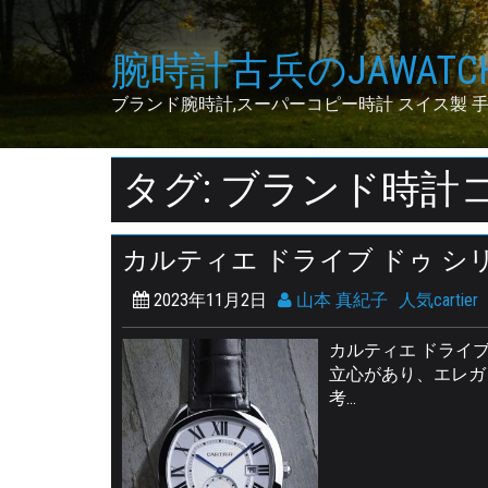
Skip
to
腕時計古兵のJAWATCH
content
ブランド腕時計,スーパーコピー時計 スイス製 
タグ: ブランド時計
カルティエ ドライブ ドゥ 
2023年11月2日
山本 真紀子
人気cartier
カルティエ ドライ
立心があり、エレガ
考…