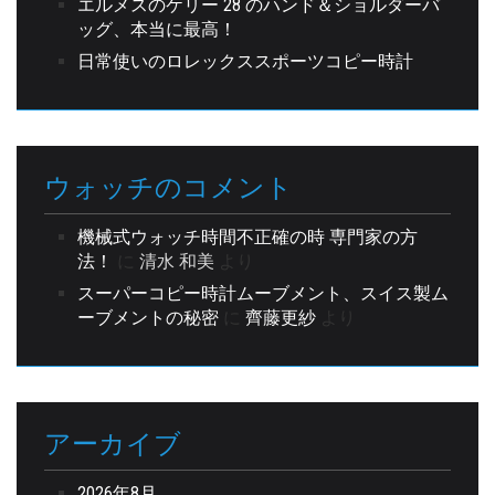
エルメスのケリー 28 のハンド＆ショルダーバ
ッグ、本当に最高！
日常使いのロレックススポーツコピー時計
ウォッチのコメント
機械式ウォッチ時間不正確の時 専門家の方
法！
に
清水 和美
より
スーパーコピー時計ムーブメント、スイス製ム
ーブメントの秘密
に
齊藤更紗
より
アーカイブ
2026年8月