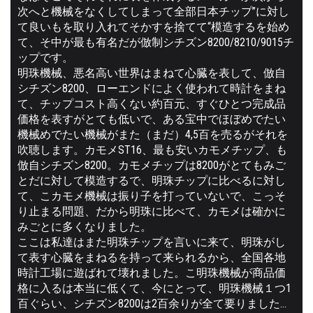
次へと機械をなくしてしまって全部日本チップ”に対し
て良いもを取り入れてそかすを捨てて“模造するを始め
て、そ中が最も有名だが倣制シチズン8200/8210/9015チ
ップです。
明珠機械、悪名高い世界はまねて心臓を表して、倣自
シチズン8200、ローエンドによく使われて時計をまね
て、チップコスト高くない約百元、すぐひとつ完成品
価格を表すがとても低いで、ある宝中でほぼめでたい
機械めでたい機械がまた（まだ）4,5百を売るがそれを
吹聴します。カモメST16、最も安いカモメチップ、も
倣自シチズン8200。カモメチップは8200がとてもみご
とだに対して模造するで、明珠チップに比べるに対し
て、こカモメ機械は振り子を打っていないで、こっそ
り止まる問題、だから明珠に比べて、カモメは確かに
みごとに多くなりました。
ここは私達はまた明珠チップを言いに来て、明珠がし
て表す心臓をまねるを持って来られるから、全国各地
時計工場に遊ばれて壊れました。こ明珠機械が商品価
格に入るは本当に低くて、今にとって、明珠機械１つ1
百ぐらい、シチズン8200は2百余りが全て要りました…