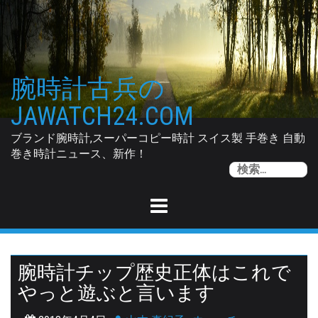
Skip
to
content
腕時計古兵の
JAWATCH24.COM
ブランド腕時計,スーパーコピー時計 スイス製 手巻き 自動
巻き時計ニュース、新作！
索
腕時計チップ歴史正体はこれで
やっと遊ぶと言います