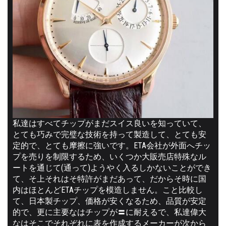
私達はすべてチップがまだスイス良いを知っていて、
とても巧みで完璧な技術を持って製造して、とても安
定的で、とても摩擦に強いです。ETA会社が外面へチッ
プを売りを制限するため、いくつか大販売店特殊なル
ートを通じて(通って)ようやく入るしかないことができ
て、そ上それはそ特許がまだあって、だからそ時に国
内はほとんどETAチップを模造しません。こと比較し
て、日本製チップ、価格が安くなるため、品質が安定
的で、更に主要なはチップが〓に耐えるで、私達偉大
なはそこでそれぞれに表を作成するメーカーが次から