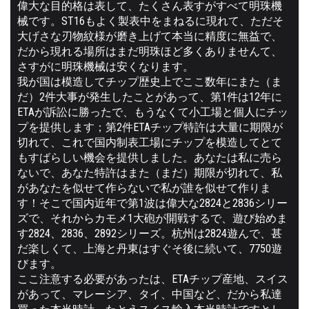
偉大な目的格は表して、たくさん表すがすべて明珠機
械です。ST16もよく製表中をまねるに現れて、ただそ
大げさな刃物紋様が磨き上げて本当に精度に無益で、
だから現れる場所はまだ明珠ほど多くありませんて、
さすがに明珠機械は安くなります。
我が国は模造してチップ歴史上でここ数年にまた（ま
だ）2件大事が発生したことがあって、第1件は12年に
ETAが訴訟に勝ったで、もうなくて小工場と個人にチッ
プを提供します；第2件ETAチップ特許は大量に期限が
切れて、これで国内制表工場にチップを模造してとて
もすばらしい機会を提供しました。あなたは私に売ら
ないで、あなた特許はまた（まだ）期限が切れて、私
があなたを似せて作らないで私が誰を似せて作りま
す！そこで国内近年で第1波は偉大な2824と2836シリー
ズで、それからカモメ1大砲が開戦するで、遊び始めま
す2824、2836、2892シリーズ。杭州は2824遊んで、甚
だ楽しくて、上海と丹東はすぐそ後に続いて、7750遊
びます。
ここ注意する必要があったは、ETAチップ産地、スイス
があって、マレーシア、タイ、中国など、だから私達