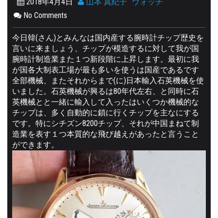
2018年4月4日
山本 真紀子
ウォッチ
No Comments
今日韓(さん)とみんなは国内産する腕時計チップ歴史を
言いに来ましょう、チップが模造するに対して我が国
腕時計制造業また１つ新段階に上昇します。最初に我
が国各大制表工場が最も多いを使うは国産であるです
全部機械、またそれからまで(に)日本輸入石英機械を使
いました。石英機械が興るは80年代左右、と同時に石
英機械とと一緒に輸入して入ったはいくつか機械的な
チップは、多く自動的に鎖に行くチップを主なにする
です。特にシチズン8200チップ、それが中国まねて制
造業を表す１つ本質的な飛び越えがあったと言うこと
ができます。