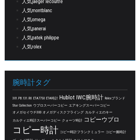
人気jaeger lecoultre
人気montblanc
人気omega
人気panerai
人気patek philippe
人気rolex
腕時計タグ
Hublot
IWC腕時計
301.PB.131.RX
ETA7750
ETA時計
Rolexブランド
Star Collection
ウブロスーパーコピー
エアキングスーパーコピー
オメガセイウチ300
オメガディスクフライング
カルティエのキー
コピーウブロ
カルティエ時計スーパーコピー
クォーツ時計
コピー時計
コピー時計フランクミュラー
コピー腕時計