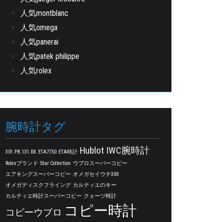
人気montblanc
人気omega
人気panerai
人気patek philippe
人気rolex
腕時計タグ
Hublot
IWC腕時計
301.PB.131.RX
ETA7750
ETA時計
Rolexブランド
Star Collection
ウブロスーパーコピー
エアキングスーパーコピー
オメガセイウチ300
オメガディスクフライング
カルティエのキー
カルティエ時計スーパーコピー
クォーツ時計
コピー時計
コピーウブロ