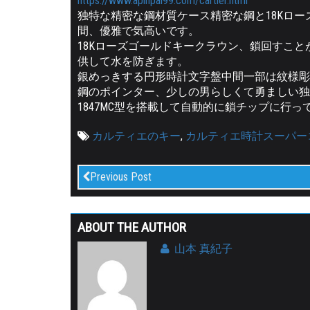
https://www.apinpai99.com/cartier.html
独特な精密な鋼材質ケース精密な鋼と18Kロ
間、優雅で気高いです。
18Kローズゴールドキークラウン、鎖回すこと
供して水を防ぎます。
銀めっきする円形時計文字盤中間一部は紋様彫
鋼のポインター、少しの男らしくて勇ましい独
1847MC型を搭載して自動的に鎖チップに行
カルティエのキー
,
カルティエ時計スーパー
Previous Post
ABOUT THE AUTHOR
山本 真紀子