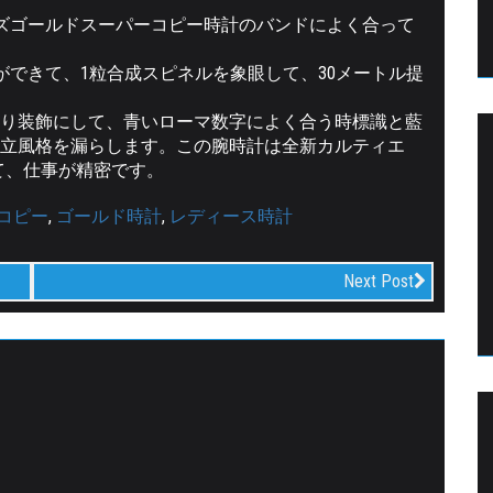
ーズゴールドスーパーコピー時計のバンドによく合って
ができて、1粒合成スピネルを象眼して、30メートル提
り装飾にして、青いローマ数字によく合う時標識と藍
立風格を漏らします。この腕時計は全新カルティエ
って、仕事が精密です。
コピー
,
ゴールド時計
,
レディース時計
Next Post