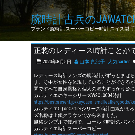
Skip
to
腕時計古兵のJAWATCH
content
ブランド腕時計,スーパーコピー時計 スイス製 
正装のレディース時計ことが
2020年8月5日
山本 真紀子
人気cartier
レディース時計メンズの腕時計がずっとまばら
す。そ中が女性を体現していることができるが
間ですべて自身風格と個人の魅力すっかり公に
カルティエのキーシリーズW2CL0004時計
https://bestpresent.jp/keycase_smallleathergoods/k
カルティエClﾄdeCartierシリーズ時計曲
ズ名称は上鎖クラウンでから来ました。
風格シンプルで優雅で、ゴールド時計のバンド
カルティエ時計スーパーコピー