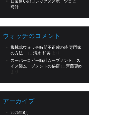
日常使いのロレックススポーツコピー
時計
ウォッチのコメント
機械式ウォッチ時間不正確の時 専門家
の方法！
に
清水 和美
より
スーパーコピー時計ムーブメント、ス
イス製ムーブメントの秘密
に
齊藤更紗
より
アーカイブ
2026年8月