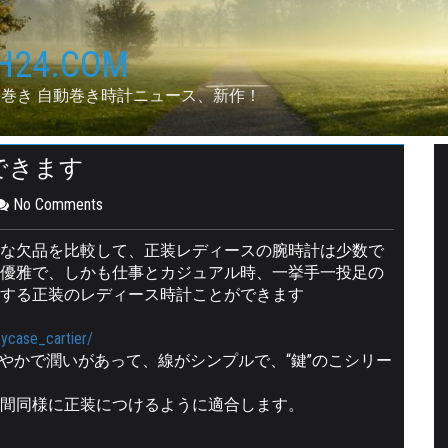
24.COM
手巻き 自動巻き時計ニュース、新作！
できます
No Comments
な欠品を比較して、正装レディースの腕時計は少数で
優雅で、しかも仕事とカジュアル時、一挙手一投足の
する正装のレディース時計ことができます
eycase_cartier/
線がまろやかで潤いがあって、線がシンプルで、“鍵”のこシリー
間同様に正装につけるように適合します。