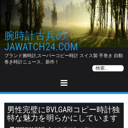
Skip
to
content
腕時計古兵の
JAWATCH24.COM
ブランド腕時計,スーパーコピー時計 スイス製 手巻き 自動
巻き時計ニュース、新作！
索
男性完璧にBVLGARIコピー時計独
特な魅力を明らかにしています