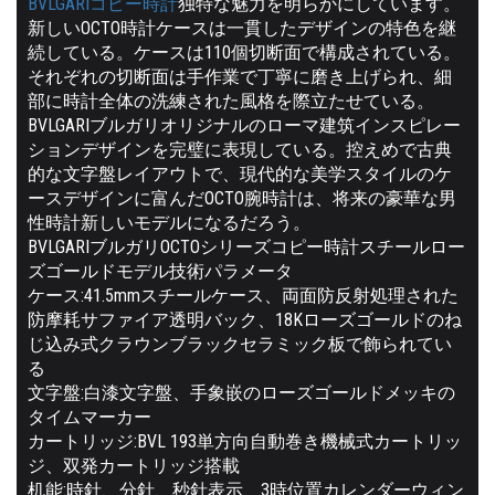
BVLGARIコピー時計
独特な魅力を明らかにしています。
新しいOCTO時計ケースは一貫したデザインの特色を継
続している。ケースは110個切断面で構成されている。
それぞれの切断面は手作業で丁寧に磨き上げられ、細
部に時計全体の洗練された風格を際立たせている。
BVLGARIブルガリオリジナルのローマ建筑インスピレー
ションデザインを完璧に表現している。控えめで古典
的な文字盤レイアウトで、現代的な美学スタイルのケ
ースデザインに富んだOCTO腕時計は、将来の豪華な男
性時計新しいモデルになるだろう。
BVLGARIブルガリOCTOシリーズコピー時計スチールロー
ズゴールドモデル技術パラメータ
ケース:41.5mmスチールケース、両面防反射処理された
防摩耗サファイア透明バック、18Kローズゴールドのね
じ込み式クラウンブラックセラミック板で飾られてい
る
文字盤:白漆文字盤、手象嵌のローズゴールドメッキの
タイムマーカー
カートリッジ:BVL 193単方向自動巻き機械式カートリッ
ジ、双発カートリッジ搭載
机能:時針、分針、秒針表示、3時位置カレンダーウィン