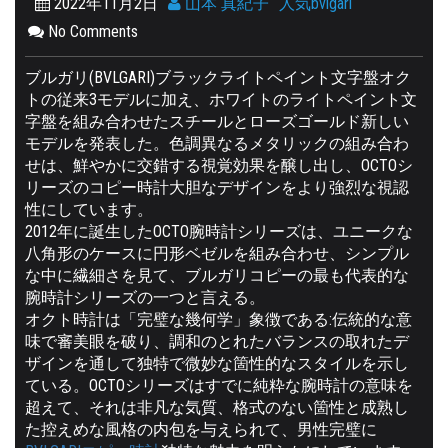
2022年11月2日
山本 真紀子
人気bvlgari
No Comments
ブルガリ(BVLGARI)ブラックライトペイント文字盤オク
トの従来3モデルに加え、ホワイトのライトペイント文
字盤を組み合わせたスチールとローズゴールド新しい
モデルを発表した。色調異なるメタリックの組み合わ
せは、鮮やかに交錯する視覚効果を醸し出し、OCTOシ
リーズのコピー時計大胆なデザインをより強烈な視認
性にしています。
2012年に誕生したOCTO腕時計シリーズは、ユニークな
八角形のケースに円形ベゼルを組み合わせ、シンプル
な中に繊細さを見て、ブルガリコピーの最も代表的な
腕時計シリーズの一つと言える。
オクト時計は「完璧な幾何学」象徴である:伝統的な意
味で審美眼を破り、調和のとれたバランスの取れたデ
ザインを通して独特で微妙な箇性的なスタイルを示し
ている。OCTOシリーズはすでに純粋な腕時計の意味を
超えて、それは非凡な気質、格式のない箇性と成熟し
た控えめな風格の内包を与えられて、男性完璧に