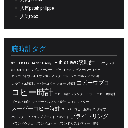
人気patek philippe
人気rolex
腕時計タグ
Hublot
IWC腕時計
301.PB.131.RX
ETA7750
ETA時計
Rolexブランド
Star Collection
ウブロスーパーコピー
エアキングスーパーコピー
オメガセイウチ300
オメガディスクフライング
カルティエのキー
コピーウブロ
カルティエ時計スーパーコピー
クォーツ時計
コピー時計
コピー時計フランクミュラー
コピー腕時計
ゴールド時計
ジャガー・ルクルト時計
スリムマスター
スーパーコピー時計
スーパーコピー腕時計99
ダイブ
ブライトリング
パテック・フィリップブランド
パネライ
ブランドウブロ
ブランドコピー
ブランド人気
レディース時計