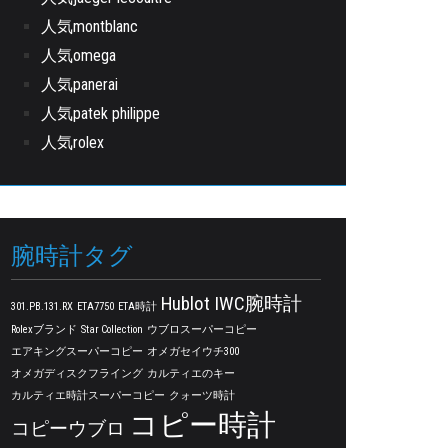
人気montblanc
人気omega
人気panerai
人気patek philippe
人気rolex
腕時計タグ
Hublot
IWC腕時計
301.PB.131.RX
ETA7750
ETA時計
Rolexブランド
Star Collection
ウブロスーパーコピー
エアキングスーパーコピー
オメガセイウチ300
オメガディスクフライング
カルティエのキー
カルティエ時計スーパーコピー
クォーツ時計
コピー時計
コピーウブロ