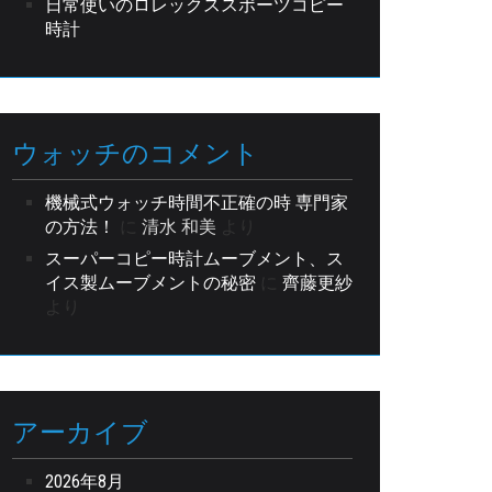
日常使いのロレックススポーツコピー
時計
ウォッチのコメント
機械式ウォッチ時間不正確の時 専門家
の方法！
に
清水 和美
より
スーパーコピー時計ムーブメント、ス
イス製ムーブメントの秘密
に
齊藤更紗
より
アーカイブ
2026年8月