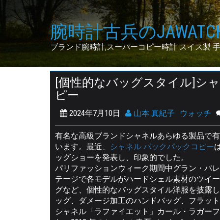
Skip
to
腕時計古兵のJAWATCH
content
ブランド腕時計,スーパーコピー時計 スイス製 
[個性的なバッグスタイル]シ
ピー
2024年7月10日
山本 真紀子
ウォッチ
有名な高級ブランドシャネルあらゆる製品で有
います。最近、
シャネル バックパックコピー
ッグショーを発表し、印象的でした。
パリファッションウィーク期間中グラン・パレで
テージで各モデルがハードシェル素材のツイー
グなど、個性的なバッグスタイル洋服を披露し
ッグ、ダメージ加工のハンドバッグ、フラット
シャネル「ラファイエット」カール・ラガーフ